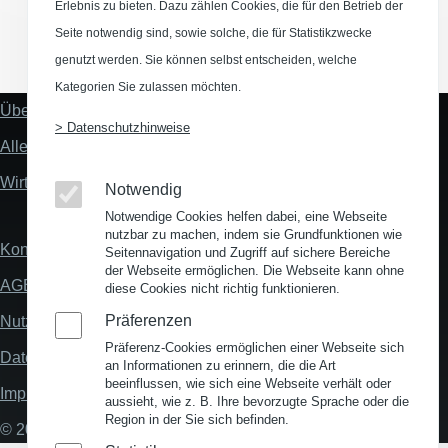
Erlebnis zu bieten. Dazu zählen Cookies, die für den Betrieb der
Seite notwendig sind, sowie solche, die für Statistikzwecke
(Opens in a new window)
(Opens in a new window)
(Opens in a new window)
(Opens in a new wind
genutzt werden. Sie können selbst entscheiden, welche
Kategorien Sie zulassen möchten.
Über uns
Fußzeile
> Datenschutzhinweise
"Mehr"
Alles zum Thema Standortanalyse
Links
Wirtschaftsstandort Deutschland
Notwendig
Notwendige Cookies helfen dabei, eine Webseite
nutzbar zu machen, indem sie Grundfunktionen wie
Kontakt
Fußzeile
Seitennavigation und Zugriff auf sichere Bereiche
der Webseite ermöglichen. Die Webseite kann ohne
AGB
diese Cookies nicht richtig funktionieren.
Präferenzen
Nutzungsbedingungen
Präferenz-Cookies ermöglichen einer Webseite sich
Datenschutz
an Informationen zu erinnern, die die Art
beeinflussen, wie sich eine Webseite verhält oder
Impressum
aussieht, wie z. B. Ihre bevorzugte Sprache oder die
Region in der Sie sich befinden.
© 2026 My Business Location