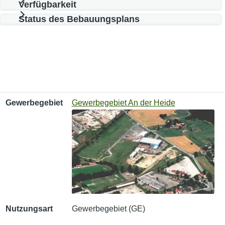
Verfügbarkeit
Status des Bebauungsplans
Gewerbegebiet
Nutzungsart
Verfügbare Fläche
Gewerbegebiet
Gewerbegebiet An der Heide
Nutzungsart
Gewerbegebiet (GE)