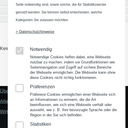
Verfügbarkeit
Seite notwendig sind, sowie solche, die für Statistikzwecke
Mieten/Kaufen
genutzt werden. Sie können selbst entscheiden, welche
Gründer-/Innovations-/Technologiezentrum
Kategorien Sie zulassen möchten.
> Datenschutzhinweise
Keine Gewerbeimmobilien eingetragen
Notwendig
Notwendige Cookies helfen dabei, eine Webseite
nutzbar zu machen, indem sie Grundfunktionen wie
Seitennavigation und Zugriff auf sichere Bereiche
der Webseite ermöglichen. Die Webseite kann ohne
(Opens in a new window)
(Opens in a new window)
(Opens in a new window)
(Opens in a new wind
diese Cookies nicht richtig funktionieren.
Präferenzen
Über uns
Fußzeile
Präferenz-Cookies ermöglichen einer Webseite sich
"Mehr"
an Informationen zu erinnern, die die Art
Alles zum Thema Standortanalyse
Links
beeinflussen, wie sich eine Webseite verhält oder
aussieht, wie z. B. Ihre bevorzugte Sprache oder die
Wirtschaftsstandort Deutschland
Region in der Sie sich befinden.
Statistiken