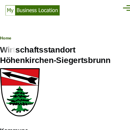
Direkt zum Inhalt
Men
Pfadnavigation
Home
Wirtschaftsstandort
Höhenkirchen-Siegertsbrunn