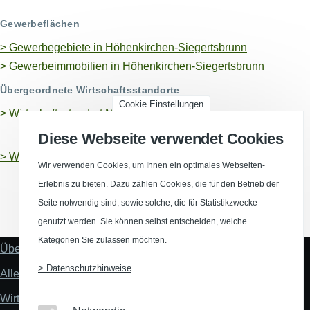
Gewerbeflächen
> Gewerbegebiete in Höhenkirchen-Siegertsbrunn
> Gewerbeimmobilien in Höhenkirchen-Siegertsbrunn
Übergeordnete Wirtschaftsstandorte
Cookie Einstellungen
>
Wirtschaftsstandort München, Landkreis
Diese Webseite verwendet Cookies
>
Wirtschaftsstandort Bayern
Wir verwenden Cookies, um Ihnen ein optimales Webseiten-
Erlebnis zu bieten. Dazu zählen Cookies, die für den Betrieb der
Seite notwendig sind, sowie solche, die für Statistikzwecke
(Opens in a new window)
(Opens in a new window)
(Opens in a new window)
(Opens in a new wind
genutzt werden. Sie können selbst entscheiden, welche
Kategorien Sie zulassen möchten.
Über uns
Fußzeile
"Mehr"
> Datenschutzhinweise
Alles zum Thema Standortanalyse
Links
Wirtschaftsstandort Deutschland