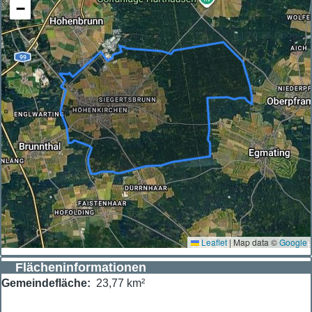
−
Leaflet
|
Map data ©
Google
Flächeninformationen
Gemeindefläche
23,77 km²