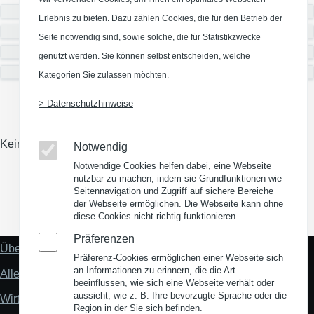
Nutzungsart
Erlebnis zu bieten. Dazu zählen Cookies, die für den Betrieb der
Verfügbarkeit
Seite notwendig sind, sowie solche, die für Statistikzwecke
Mieten/Kaufen
genutzt werden. Sie können selbst entscheiden, welche
Gründer-/Innovations-/Technologiezentrum
Kategorien Sie zulassen möchten.
> Datenschutzhinweise
Keine Gewerbeimmobilien eingetragen
Notwendig
Notwendige Cookies helfen dabei, eine Webseite
nutzbar zu machen, indem sie Grundfunktionen wie
Seitennavigation und Zugriff auf sichere Bereiche
der Webseite ermöglichen. Die Webseite kann ohne
(Opens in a new window)
(Opens in a new window)
(Opens in a new window)
(Opens in a new wind
diese Cookies nicht richtig funktionieren.
Präferenzen
Über uns
Fußzeile
Präferenz-Cookies ermöglichen einer Webseite sich
"Mehr"
an Informationen zu erinnern, die die Art
Alles zum Thema Standortanalyse
Links
beeinflussen, wie sich eine Webseite verhält oder
aussieht, wie z. B. Ihre bevorzugte Sprache oder die
Wirtschaftsstandort Deutschland
Region in der Sie sich befinden.