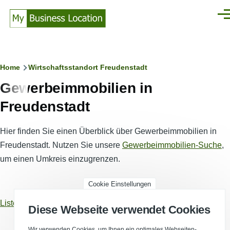
Direkt zum Inhalt
Men
Pfadnavigation
Home
Wirtschaftsstandort Freudenstadt
Gewerbeimmobilien in
Freudenstadt
Hier finden Sie einen Überblick über Gewerbeimmobilien in
Freudenstadt. Nutzen Sie unsere
Gewerbeimmobilien-Suche
,
um einen Umkreis einzugrenzen.
Cookie Einstellungen
Listenansicht
Kartenansicht
Diese Webseite verwendet Cookies
Wir verwenden Cookies, um Ihnen ein optimales Webseiten-