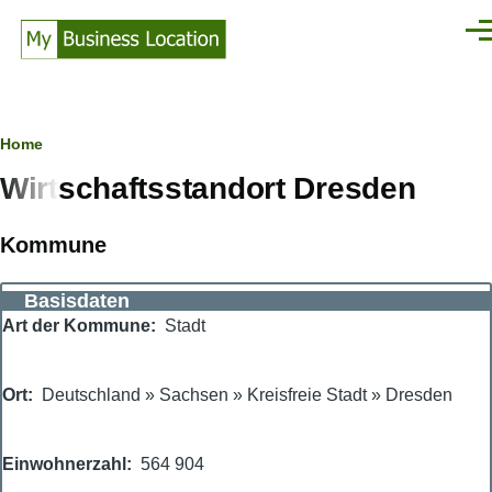
Direkt zum Inhalt
Men
Pfadnavigation
Home
Wirtschaftsstandort Dresden
Kommune
Basisdaten
Art der Kommune
Stadt
Ort
Deutschland
»
Sachsen
»
Kreisfreie Stadt
»
Dresden
Einwohnerzahl
564 904