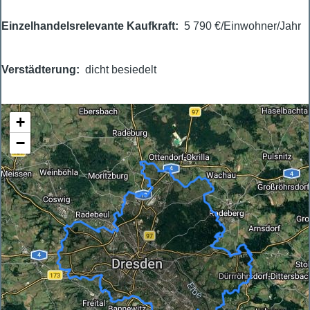
Einzelhandelsrelevante Kaufkraft
5 790 €/Einwohner/Jahr
Verstädterung
dicht besiedelt
+
−