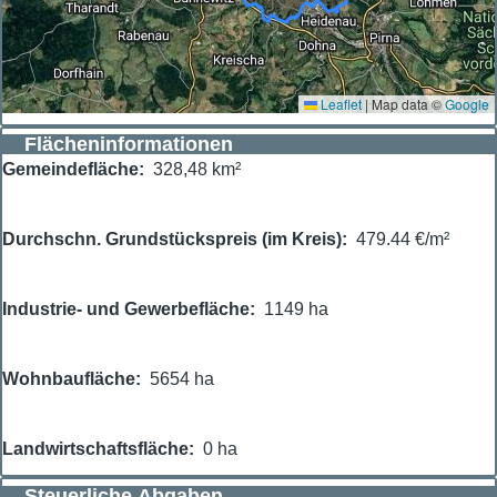
Leaflet
|
Map data ©
Google
Flächeninformationen
Gemeindefläche
328,48 km²
Durchschn. Grundstückspreis (im Kreis)
479.44 €/m²
Industrie- und Gewerbefläche
1149 ha
Wohnbaufläche
5654 ha
Landwirtschaftsfläche
0 ha
Steuerliche Abgaben