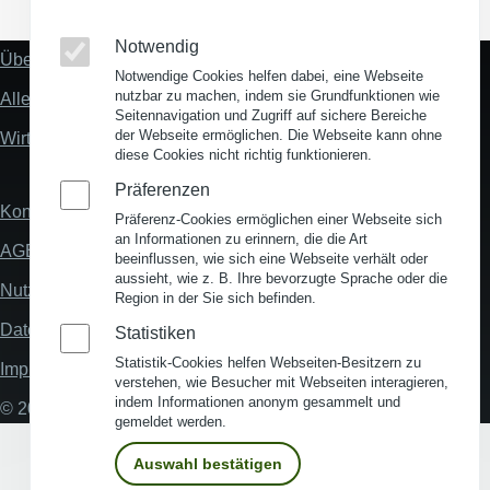
Notwendig
Über uns
Fußzeile
Notwendige Cookies helfen dabei, eine Webseite
"Mehr"
nutzbar zu machen, indem sie Grundfunktionen wie
Alles zum Thema Standortanalyse
Links
Seitennavigation und Zugriff auf sichere Bereiche
der Webseite ermöglichen. Die Webseite kann ohne
Wirtschaftsstandort Deutschland
diese Cookies nicht richtig funktionieren.
Präferenzen
Kontakt
Fußzeile
Präferenz-Cookies ermöglichen einer Webseite sich
an Informationen zu erinnern, die die Art
AGB
beeinflussen, wie sich eine Webseite verhält oder
aussieht, wie z. B. Ihre bevorzugte Sprache oder die
Nutzungsbedingungen
Region in der Sie sich befinden.
Datenschutz
Statistiken
Statistik-Cookies helfen Webseiten-Besitzern zu
Impressum
verstehen, wie Besucher mit Webseiten interagieren,
indem Informationen anonym gesammelt und
© 2026 My Business Location
gemeldet werden.
Auswahl bestätigen