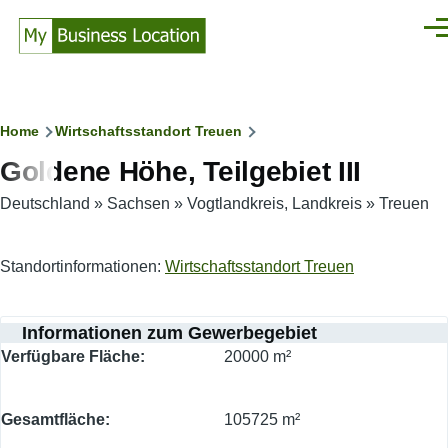
Direkt zum Inhalt
Men
Pfadnavigation
Home
Wirtschaftsstandort Treuen
Goldene Höhe, Teilgebiet III
Deutschland
»
Sachsen
»
Vogtlandkreis, Landkreis
»
Treuen
Standortinformationen:
Wirtschaftsstandort Treuen
Informationen zum Gewerbegebiet
Verfügbare Fläche
20000 m²
Gesamtfläche
105725 m²