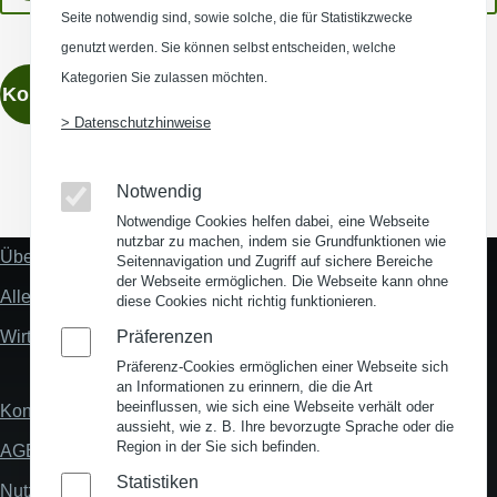
Seite notwendig sind, sowie solche, die für Statistikzwecke
genutzt werden. Sie können selbst entscheiden, welche
Kategorien Sie zulassen möchten.
Kontaktieren
> Datenschutzhinweise
Notwendig
(Opens in a new window)
(Opens in a new window)
(Opens in a new window)
(Opens in a new wind
Notwendige Cookies helfen dabei, eine Webseite
nutzbar zu machen, indem sie Grundfunktionen wie
Über uns
Seitennavigation und Zugriff auf sichere Bereiche
Fußzeile
der Webseite ermöglichen. Die Webseite kann ohne
"Mehr"
Alles zum Thema Standortanalyse
diese Cookies nicht richtig funktionieren.
Links
Wirtschaftsstandort Deutschland
Präferenzen
Präferenz-Cookies ermöglichen einer Webseite sich
an Informationen zu erinnern, die die Art
beeinflussen, wie sich eine Webseite verhält oder
Kontakt
Fußzeile
aussieht, wie z. B. Ihre bevorzugte Sprache oder die
Region in der Sie sich befinden.
AGB
Statistiken
Nutzungsbedingungen