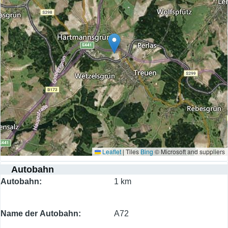
Leaflet
|
Tiles
Bing
© Microsoft and suppliers
Autobahn
Autobahn
1 km
Name der Autobahn
A72