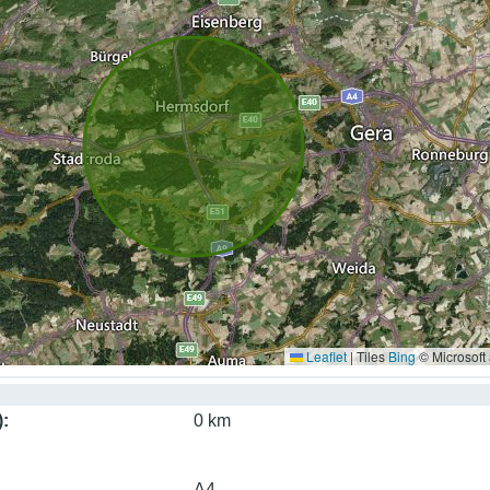
Leaflet
|
Tiles
Bing
© Microsoft
)
0 km
A4