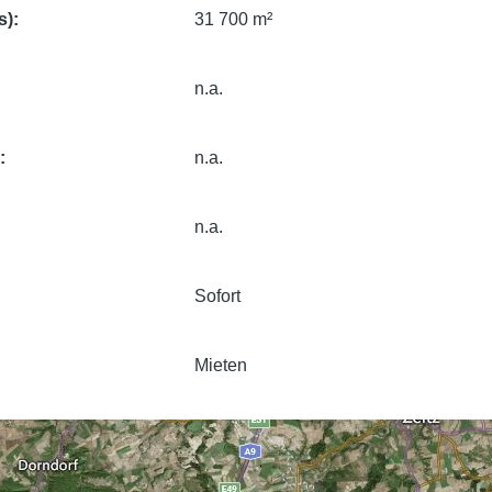
s)
31 700 m²
n.a.
e
n.a.
n.a.
Sofort
Mieten