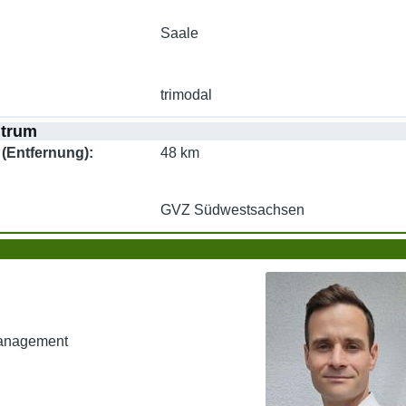
Saale
trimodal
ntrum
(Entfernung)
48 km
GVZ Südwestsachsen
Management