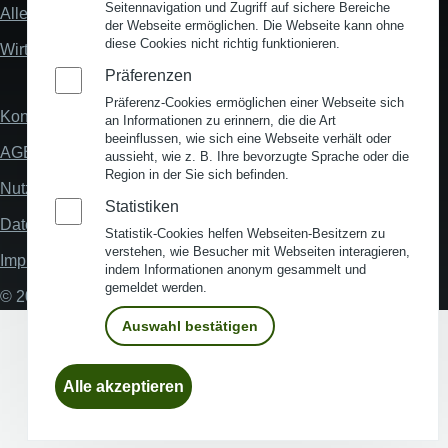
"Mehr"
Seitennavigation und Zugriff auf sichere Bereiche
Alles zum Thema Standortanalyse
Links
der Webseite ermöglichen. Die Webseite kann ohne
diese Cookies nicht richtig funktionieren.
Wirtschaftsstandort Deutschland
Präferenzen
Präferenz-Cookies ermöglichen einer Webseite sich
Kontakt
Fußzeile
an Informationen zu erinnern, die die Art
beeinflussen, wie sich eine Webseite verhält oder
AGB
aussieht, wie z. B. Ihre bevorzugte Sprache oder die
Region in der Sie sich befinden.
Nutzungsbedingungen
Statistiken
Datenschutz
Statistik-Cookies helfen Webseiten-Besitzern zu
verstehen, wie Besucher mit Webseiten interagieren,
Impressum
indem Informationen anonym gesammelt und
gemeldet werden.
© 2026 My Business Location
Auswahl bestätigen
Einwilligung
Alle akzeptieren
zurückziehen