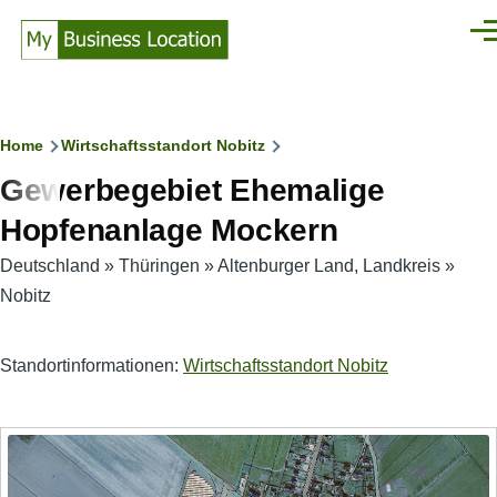
Direkt zum Inhalt
Men
Pfadnavigation
Home
Wirtschaftsstandort Nobitz
Gewerbegebiet Ehemalige
Hopfenanlage Mockern
Deutschland
»
Thüringen
»
Altenburger Land, Landkreis
»
Nobitz
Standortinformationen:
Wirtschaftsstandort Nobitz