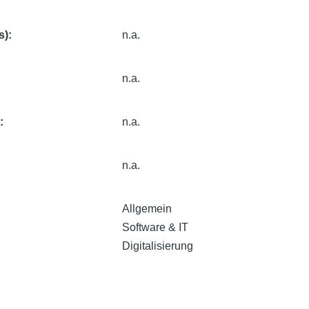
s)
n.a.
n.a.
e
n.a.
n.a.
Allgemein
Software & IT
Digitalisierung