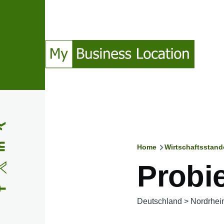
Direkt zum Inhalt
(Opens in a new window)
(Opens in a new window)
(Opens in a new window)
(Opens in a new window)
Home
Wirtschaftsstand
Pfadnavig
Probi
Deutschland
>
Nordrhei