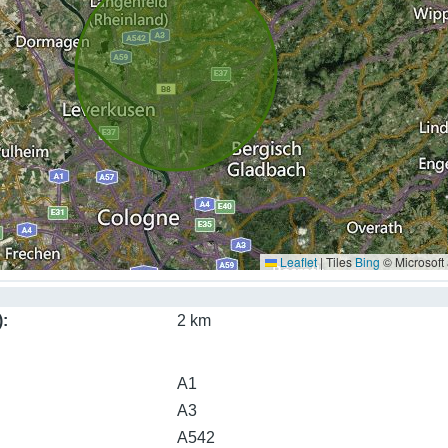
Leaflet
|
Tiles
Bing
© Microsoft
)
2 km
A1
A3
A542