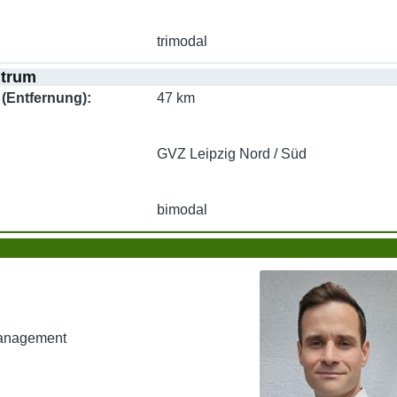
trimodal
ntrum
(Entfernung)
47 km
GVZ Leipzig Nord / Süd
bimodal
Management