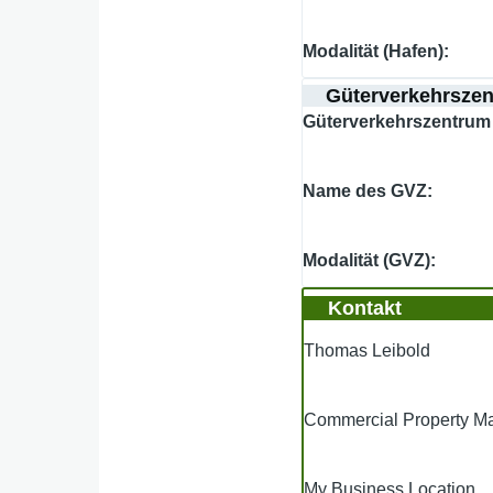
Modalität (Hafen)
Güterverkehrsze
Güterverkehrszentrum 
Name des GVZ
Modalität (GVZ)
Kontakt
Thomas Leibold
Commercial Property 
My Business Location