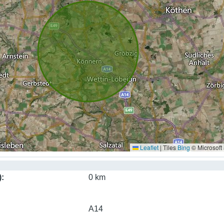
Leaflet
|
Tiles
Bing
© Microsoft
)
0 km
A14