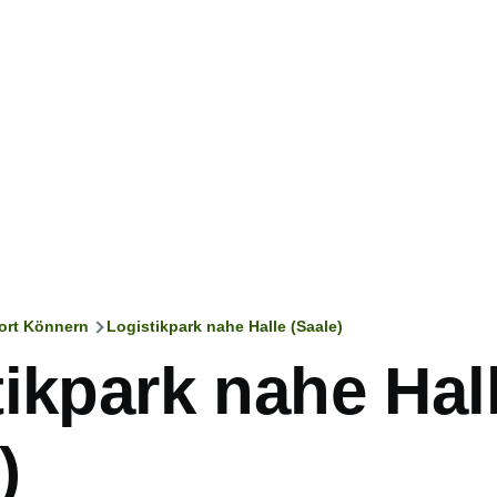
ort Könnern
Logistikpark nahe Halle (Saale)
ation
ikpark nahe Hal
)