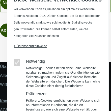
Wir verwenden Cookies, um Ihnen ein optimales Webseiten-
Erlebnis zu bieten. Dazu zählen Cookies, die für den Betrieb der
Seite notwendig sind, sowie solche, die für Statistikzwecke
genutzt werden. Sie können selbst entscheiden, welche
Kontaktieren
Kategorien Sie zulassen möchten.
> Datenschutzhinweise
(Opens in a new window)
(Opens in a new window)
(Opens in a new window)
(Opens in a new wind
Notwendig
Über uns
Notwendige Cookies helfen dabei, eine Webseite
Fußzeile
nutzbar zu machen, indem sie Grundfunktionen wie
"Mehr"
Alles zum Thema Standortanalyse
Seitennavigation und Zugriff auf sichere Bereiche
Links
der Webseite ermöglichen. Die Webseite kann ohne
Wirtschaftsstandort Deutschland
diese Cookies nicht richtig funktionieren.
Präferenzen
Präferenz-Cookies ermöglichen einer Webseite sich
Kontakt
Fußzeile
an Informationen zu erinnern, die die Art
beeinflussen, wie sich eine Webseite verhält oder
AGB