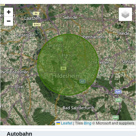
+
−
Leaflet
|
Tiles
Bing
© Microsoft and suppliers
Autobahn