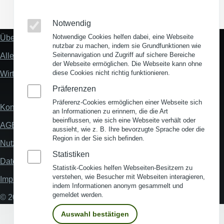
(Opens in a new window)
(Opens in a new window)
(Opens in a new window)
(Opens in a new wind
Notwendig
Notwendige Cookies helfen dabei, eine Webseite
Über uns
Fußzeile
nutzbar zu machen, indem sie Grundfunktionen wie
"Mehr"
Seitennavigation und Zugriff auf sichere Bereiche
Alles zum Thema Standortanalyse
Links
der Webseite ermöglichen. Die Webseite kann ohne
diese Cookies nicht richtig funktionieren.
Wirtschaftsstandort Deutschland
Präferenzen
Präferenz-Cookies ermöglichen einer Webseite sich
Kontakt
Fußzeile
an Informationen zu erinnern, die die Art
beeinflussen, wie sich eine Webseite verhält oder
AGB
aussieht, wie z. B. Ihre bevorzugte Sprache oder die
Region in der Sie sich befinden.
Nutzungsbedingungen
Statistiken
Datenschutz
Statistik-Cookies helfen Webseiten-Besitzern zu
verstehen, wie Besucher mit Webseiten interagieren,
Impressum
indem Informationen anonym gesammelt und
gemeldet werden.
© 2026 My Business Location
Auswahl bestätigen