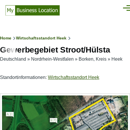
Direkt zum Inhalt
Men
Pfadnavigation
Home
Wirtschaftsstandort Heek
Gewerbegebiet Stroot/Hülsta
Deutschland
»
Nordrhein-Westfalen
»
Borken, Kreis
»
Heek
Standortinformationen:
Wirtschaftsstandort Heek