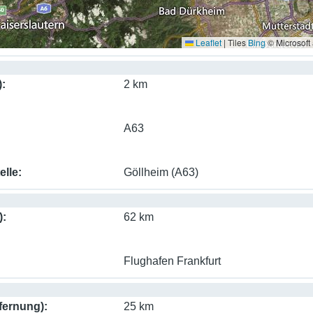
Leaflet
|
Tiles
Bing
© Microsoft
)
2 km
A63
elle
Göllheim (A63)
)
62 km
Flughafen Frankfurt
fernung)
25 km