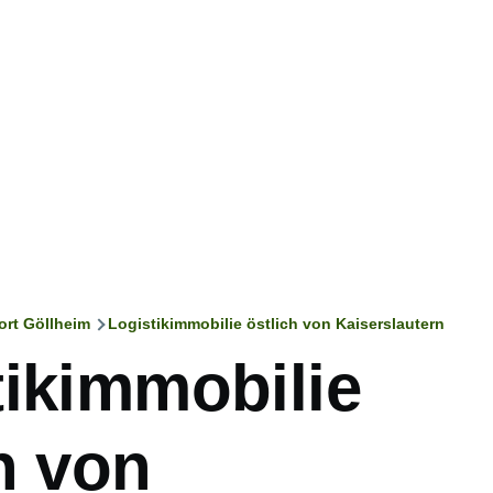
ort Göllheim
Logistikimmobilie östlich von Kaiserslautern
ation
tikimmobilie
h von