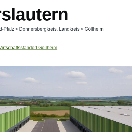
rslautern
d-Pfalz
>
Donnersbergkreis, Landkreis
>
Göllheim
irtschaftsstandort Göllheim