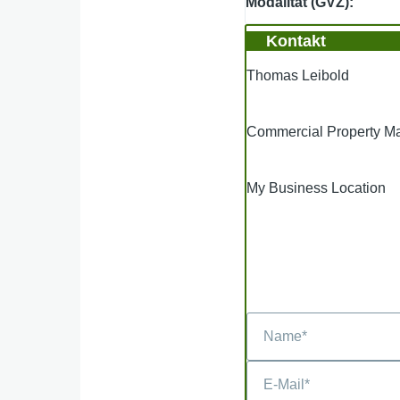
Modalität (GVZ)
Kontakt
Thomas Leibold
Commercial Property 
My Business Location