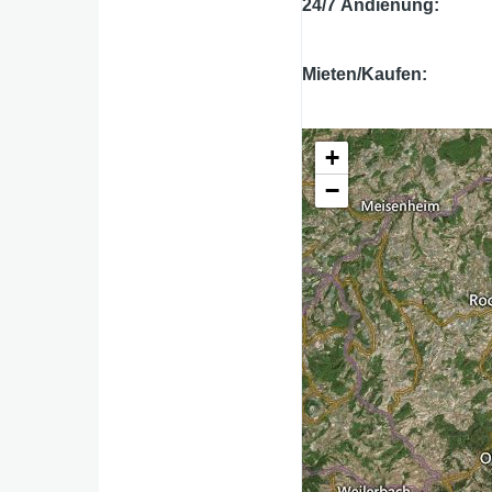
24/7 Andienung
Mieten/Kaufen
+
−