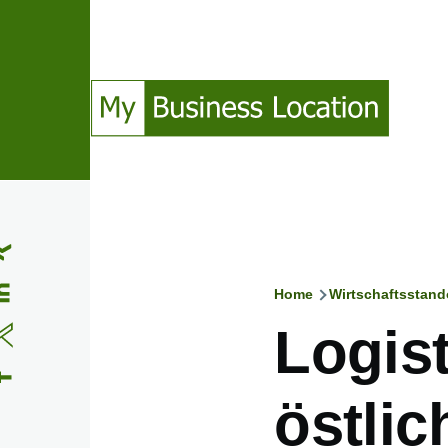
Direkt zum Inhalt
(Opens in a new window)
(Opens in a new window)
(Opens in a new window)
(Opens in a new window)
Home
Wirtschaftsstand
Pfadnavig
Logis
östlic