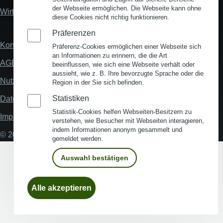
der Webseite ermöglichen. Die Webseite kann ohne
Wirtschaftsstandort Deutschland
diese Cookies nicht richtig funktionieren.
Präferenzen
Kontakt
Fußzeile
Präferenz-Cookies ermöglichen einer Webseite sich
an Informationen zu erinnern, die die Art
AGB
beeinflussen, wie sich eine Webseite verhält oder
aussieht, wie z. B. Ihre bevorzugte Sprache oder die
Nutzungsbedingungen
Region in der Sie sich befinden.
Statistiken
Datenschutz
Statistik-Cookies helfen Webseiten-Besitzern zu
Impressum
verstehen, wie Besucher mit Webseiten interagieren,
indem Informationen anonym gesammelt und
© 2026 My Business Location
gemeldet werden.
Auswahl bestätigen
Einwilligung
Alle akzeptieren
zurückziehen