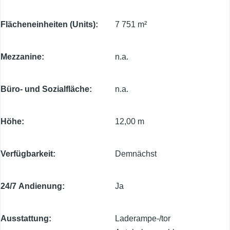
Flächeneinheiten (Units)
7 751 m²
Mezzanine
n.a.
Büro- und Sozialfläche
n.a.
Höhe
12,00 m
Verfügbarkeit
Demnächst
24/7 Andienung
Ja
Ausstattung
Laderampe-/tor