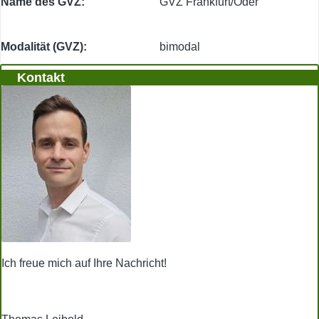
Name des GVZ
GVZ Frankfurt/Oder
Modalität (GVZ)
bimodal
Kontakt
Ich freue mich auf Ihre Nachricht!