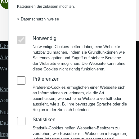
Kontaktieren
Kategorien Sie zulassen möchten.
> Datenschutzhinweise
(Opens in a new window)
(Opens in a new window)
(Opens in a new window)
(Opens in a new wind
Notwendig
Über uns
Notwendige Cookies helfen dabei, eine Webseite
Fußzeile
nutzbar zu machen, indem sie Grundfunktionen wie
"Mehr"
Alles zum Thema Standortanalyse
Seitennavigation und Zugriff auf sichere Bereiche
Links
der Webseite ermöglichen. Die Webseite kann ohne
Wirtschaftsstandort Deutschland
diese Cookies nicht richtig funktionieren.
Präferenzen
Präferenz-Cookies ermöglichen einer Webseite sich
Kontakt
Fußzeile
an Informationen zu erinnern, die die Art
beeinflussen, wie sich eine Webseite verhält oder
AGB
aussieht, wie z. B. Ihre bevorzugte Sprache oder die
Region in der Sie sich befinden.
Nutzungsbedingungen
Statistiken
Datenschutz
Statistik-Cookies helfen Webseiten-Besitzern zu
verstehen, wie Besucher mit Webseiten interagieren,
Impressum