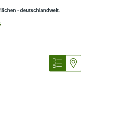
kflächen - deutschlandweit
.
s