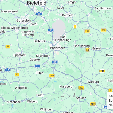
Ka
Bes
Ne