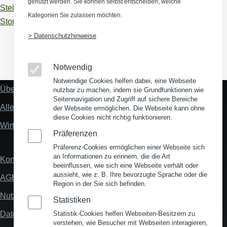
genutzt werden. Sie können selbst entscheiden, welche
Steinburg, Kreis
Kategorien Sie zulassen möchten.
Stormarn, Kreis
> Datenschutzhinweise
(Opens in a new window)
(Opens in a new window)
(Opens in a new window)
(Opens in a new wind
Notwendig
Notwendige Cookies helfen dabei, eine Webseite
Über uns
nutzbar zu machen, indem sie Grundfunktionen wie
Fußzeile
Seitennavigation und Zugriff auf sichere Bereiche
"Mehr"
Alles zum Thema Standortanalyse
der Webseite ermöglichen. Die Webseite kann ohne
Links
diese Cookies nicht richtig funktionieren.
Wirtschaftsstandort Deutschland
Präferenzen
Präferenz-Cookies ermöglichen einer Webseite sich
an Informationen zu erinnern, die die Art
Kontakt
Fußzeile
beeinflussen, wie sich eine Webseite verhält oder
aussieht, wie z. B. Ihre bevorzugte Sprache oder die
AGB
Region in der Sie sich befinden.
Nutzungsbedingungen
Statistiken
Datenschutz
Statistik-Cookies helfen Webseiten-Besitzern zu
verstehen, wie Besucher mit Webseiten interagieren,