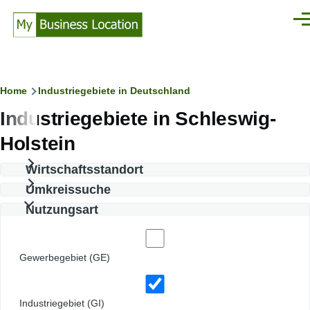
Direkt zum Inhalt
Men
Pfadnavigation
Home
Industriegebiete in Deutschland
Industriegebiete in Schleswig-
Holstein
Wirtschaftsstandort
Umkreissuche
Nutzungsart
Gewerbegebiet (GE)
Industriegebiet (GI)