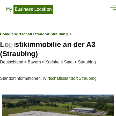
Direkt zum Inhalt
Men
Pfadnavigation
Home
Wirtschaftsstandort Straubing
Logistikimmobilie an der A3
(Straubing)
Deutschland
>
Bayern
>
Kreisfreie Stadt
>
Straubing
Standortinformationen:
Wirtschaftsstandort Straubing