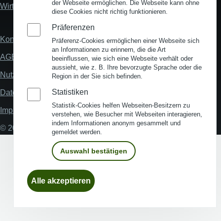
der Webseite ermöglichen. Die Webseite kann ohne
Wirtschaftsstandort Deutschland
diese Cookies nicht richtig funktionieren.
Präferenzen
Kontakt
Fußzeile
Präferenz-Cookies ermöglichen einer Webseite sich
an Informationen zu erinnern, die die Art
AGB
beeinflussen, wie sich eine Webseite verhält oder
aussieht, wie z. B. Ihre bevorzugte Sprache oder die
Nutzungsbedingungen
Region in der Sie sich befinden.
Statistiken
Datenschutz
Statistik-Cookies helfen Webseiten-Besitzern zu
Impressum
verstehen, wie Besucher mit Webseiten interagieren,
indem Informationen anonym gesammelt und
© 2026 My Business Location
gemeldet werden.
Auswahl bestätigen
Einwilligung
Alle akzeptieren
zurückziehen