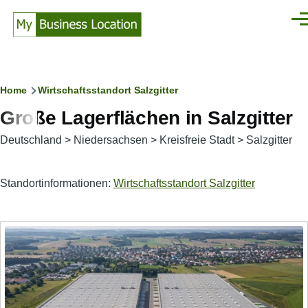
Direkt zum Inhalt
Men
Pfadnavigation
Home
Wirtschaftsstandort Salzgitter
Große Lagerflächen in Salzgitter
Deutschland
>
Niedersachsen
>
Kreisfreie Stadt
>
Salzgitter
Standortinformationen:
Wirtschaftsstandort Salzgitter