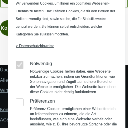
Wir verwenden Cookies, um Ihnen ein optimales Webseiten-
Erlebnis zu bieten. Dazu zählen Cookies, die für den Betrieb der
Seite notwendig sind, sowie solche, die für Statistikzwecke
genutzt werden. Sie können selbst entscheiden, welche
Kontaktieren
Kategorien Sie zulassen möchten.
> Datenschutzhinweise
(Opens in a new window)
(Opens in a new window)
(Opens in a new window)
(Opens in a new wind
Notwendig
Über uns
Notwendige Cookies helfen dabei, eine Webseite
Fußzeile
nutzbar zu machen, indem sie Grundfunktionen wie
"Mehr"
Alles zum Thema Standortanalyse
Seitennavigation und Zugriff auf sichere Bereiche
Links
der Webseite ermöglichen. Die Webseite kann ohne
Wirtschaftsstandort Deutschland
diese Cookies nicht richtig funktionieren.
Präferenzen
Präferenz-Cookies ermöglichen einer Webseite sich
Kontakt
Fußzeile
an Informationen zu erinnern, die die Art
beeinflussen, wie sich eine Webseite verhält oder
AGB
aussieht, wie z. B. Ihre bevorzugte Sprache oder die