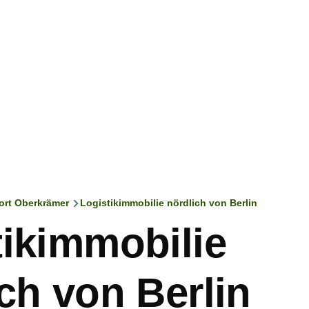
ort Oberkrämer
Logistikimmobilie nördlich von Berlin
ation
tikimmobilie
ch von Berlin