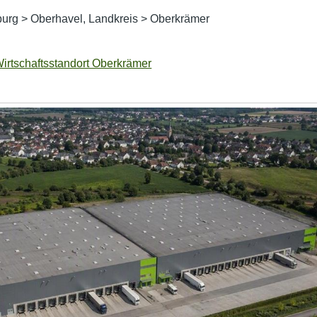
burg
>
Oberhavel, Landkreis
>
Oberkrämer
irtschaftsstandort Oberkrämer