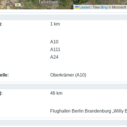
Leaflet
|
Tiles
Bing
© Microsoft
)
1 km
A10
A111
A24
elle
Oberkrämer (A10)
)
46 km
Flughafen Berlin Brandenburg „Willy B