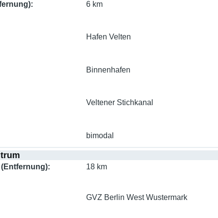
fernung)
6 km
Hafen Velten
Binnenhafen
Veltener Stichkanal
bimodal
ntrum
(Entfernung)
18 km
GVZ Berlin West Wustermark