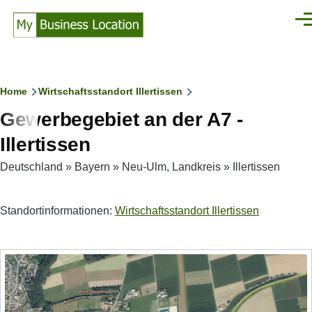
Direkt zum Inhalt
Men
Pfadnavigation
Home
Wirtschaftsstandort Illertissen
Gewerbegebiet an der A7 -
Illertissen
Deutschland
»
Bayern
»
Neu-Ulm, Landkreis
»
Illertissen
Standortinformationen:
Wirtschaftsstandort Illertissen