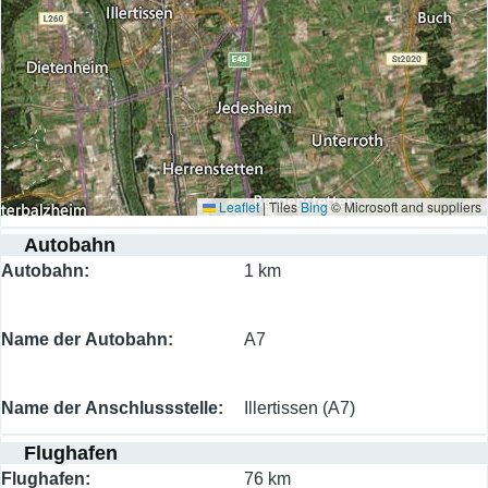
Leaflet
|
Tiles
Bing
© Microsoft and suppliers
Autobahn
Autobahn
1 km
Name der Autobahn
A7
Name der Anschlussstelle
Illertissen (A7)
Flughafen
Flughafen
76 km