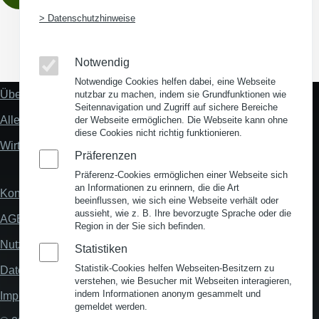
> Datenschutzhinweise
(Opens in a new window)
(Opens in a new window)
(Opens in a new window)
(Opens in a new wind
Notwendig
Notwendige Cookies helfen dabei, eine Webseite
Über uns
nutzbar zu machen, indem sie Grundfunktionen wie
Fußzeile
Seitennavigation und Zugriff auf sichere Bereiche
"Mehr"
Alles zum Thema Standortanalyse
der Webseite ermöglichen. Die Webseite kann ohne
Links
diese Cookies nicht richtig funktionieren.
Wirtschaftsstandort Deutschland
Präferenzen
Präferenz-Cookies ermöglichen einer Webseite sich
an Informationen zu erinnern, die die Art
Kontakt
Fußzeile
beeinflussen, wie sich eine Webseite verhält oder
aussieht, wie z. B. Ihre bevorzugte Sprache oder die
AGB
Region in der Sie sich befinden.
Nutzungsbedingungen
Statistiken
Statistik-Cookies helfen Webseiten-Besitzern zu
Datenschutz
verstehen, wie Besucher mit Webseiten interagieren,
indem Informationen anonym gesammelt und
Impressum
gemeldet werden.