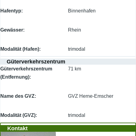
Hafentyp
Binnenhafen
Gewässer
Rhein
Modalität (Hafen)
trimodal
Güterverkehrszentrum
Güterverkehrszentrum
71 km
(Entfernung)
Name des GVZ
GVZ Herne-Emscher
Modalität (GVZ)
trimodal
Kontakt