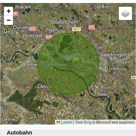
+
−
Leaflet
|
Tiles
Bing
© Microsoft and suppliers
Autobahn