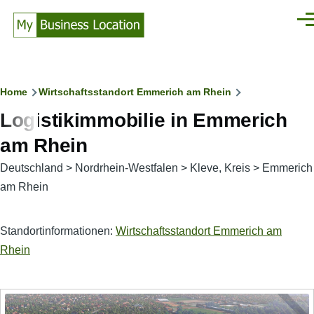
Direkt zum Inhalt
Men
Pfadnavigation
Home
Wirtschaftsstandort Emmerich am Rhein
Logistikimmobilie in Emmerich
am Rhein
Deutschland
>
Nordrhein-Westfalen
>
Kleve, Kreis
>
Emmerich
am Rhein
Standortinformationen:
Wirtschaftsstandort Emmerich am
Rhein