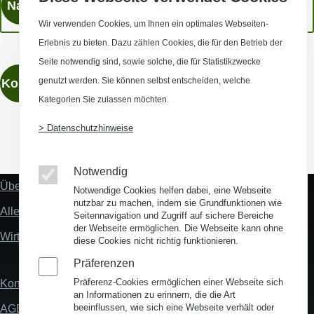
Wir verwenden Cookies, um Ihnen ein optimales Webseiten-
Erlebnis zu bieten. Dazu zählen Cookies, die für den Betrieb der
Seite notwendig sind, sowie solche, die für Statistikzwecke
genutzt werden. Sie können selbst entscheiden, welche
Kontaktieren
Kategorien Sie zulassen möchten.
> Datenschutzhinweise
(Opens in a new window)
(Opens in a new window)
(Opens in a new window)
(Opens in a new wind
Notwendig
Über uns
Notwendige Cookies helfen dabei, eine Webseite
Fußzeile
nutzbar zu machen, indem sie Grundfunktionen wie
"Mehr"
Alles zum Thema Standortanalyse
Seitennavigation und Zugriff auf sichere Bereiche
Links
der Webseite ermöglichen. Die Webseite kann ohne
Wirtschaftsstandort Deutschland
diese Cookies nicht richtig funktionieren.
Präferenzen
Präferenz-Cookies ermöglichen einer Webseite sich
Kontakt
Fußzeile
an Informationen zu erinnern, die die Art
beeinflussen, wie sich eine Webseite verhält oder
AGB