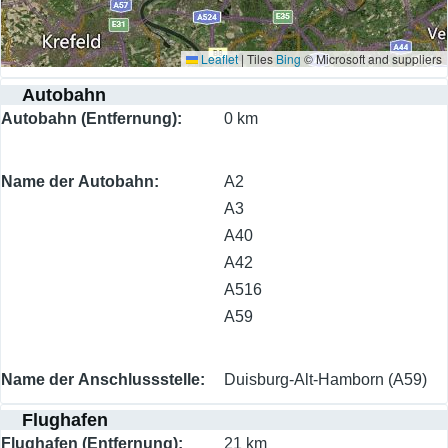
Leaflet
|
Tiles
Bing
© Microsoft and suppliers
Autobahn
Autobahn (Entfernung)
0 km
Name der Autobahn
A2
A3
A40
A42
A516
A59
Name der Anschlussstelle
Duisburg-Alt-Hamborn (A59)
Flughafen
Flughafen (Entfernung)
21 km