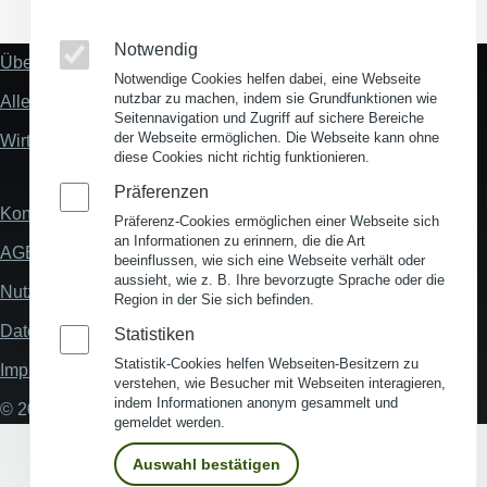
Notwendig
Über uns
Fußzeile
Notwendige Cookies helfen dabei, eine Webseite
"Mehr"
nutzbar zu machen, indem sie Grundfunktionen wie
Alles zum Thema Standortanalyse
Links
Seitennavigation und Zugriff auf sichere Bereiche
der Webseite ermöglichen. Die Webseite kann ohne
Wirtschaftsstandort Deutschland
diese Cookies nicht richtig funktionieren.
Präferenzen
Kontakt
Fußzeile
Präferenz-Cookies ermöglichen einer Webseite sich
an Informationen zu erinnern, die die Art
AGB
beeinflussen, wie sich eine Webseite verhält oder
aussieht, wie z. B. Ihre bevorzugte Sprache oder die
Nutzungsbedingungen
Region in der Sie sich befinden.
Datenschutz
Statistiken
Statistik-Cookies helfen Webseiten-Besitzern zu
Impressum
verstehen, wie Besucher mit Webseiten interagieren,
indem Informationen anonym gesammelt und
© 2026 My Business Location
gemeldet werden.
Auswahl bestätigen