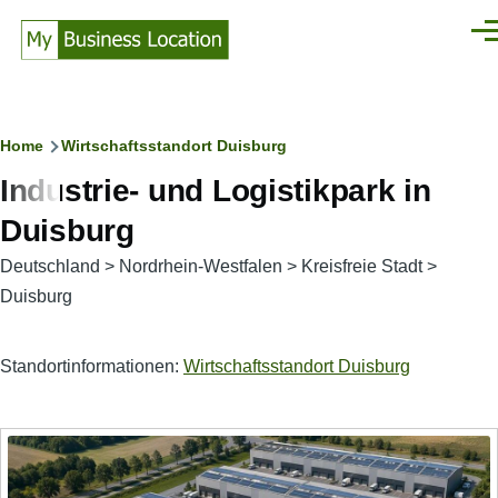
Direkt zum Inhalt
Men
Pfadnavigation
Home
Wirtschaftsstandort Duisburg
Industrie- und Logistikpark in
Duisburg
Deutschland
>
Nordrhein-Westfalen
>
Kreisfreie Stadt
>
Duisburg
Standortinformationen:
Wirtschaftsstandort Duisburg