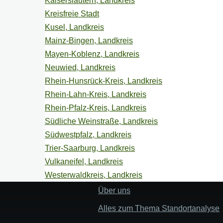
Kaiserslautern, Landkreis
Kreisfreie Stadt
Kusel, Landkreis
Mainz-Bingen, Landkreis
Mayen-Koblenz, Landkreis
Neuwied, Landkreis
Rhein-Hunsrück-Kreis, Landkreis
Rhein-Lahn-Kreis, Landkreis
Rhein-Pfalz-Kreis, Landkreis
Südliche Weinstraße, Landkreis
Südwestpfalz, Landkreis
Trier-Saarburg, Landkreis
Vulkaneifel, Landkreis
Westerwaldkreis, Landkreis
Über uns
Fußzeile
"Mehr"
Alles zum Thema Standortanalyse
Links