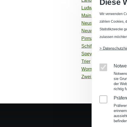
Landau in der Pfalz
Diese 
Ludwigshafen am Rhe
Wir verwenden Co
Mainz
zählen Cookies, di
Neustadt an der Weins
Statistikzwecke g
Neuwied
zulassen möchten
Pirmasens
Schifferstadt
> Datenschutzhi
Speyer
Trier
Notwe
Worms
Notwend
Zweibrücken
sie Grun
der Web
richtig 
Präfe
Präfere
erinnern
aussieht
befinde