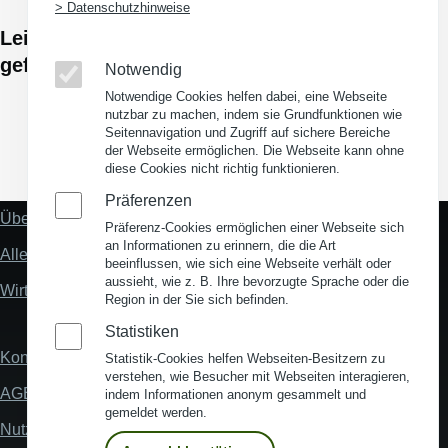
> Datenschutzhinweise
Leider kein passendes Gründerzentrum
gefunden.
Notwendig
Notwendige Cookies helfen dabei, eine Webseite
nutzbar zu machen, indem sie Grundfunktionen wie
Seitennavigation und Zugriff auf sichere Bereiche
der Webseite ermöglichen. Die Webseite kann ohne
(Opens in a new window)
(Opens in a new window)
(Opens in a new window)
(Opens in a new wind
diese Cookies nicht richtig funktionieren.
Präferenzen
Über uns
Fußzeile
Präferenz-Cookies ermöglichen einer Webseite sich
"Mehr"
an Informationen zu erinnern, die die Art
Alles zum Thema Standortanalyse
Links
beeinflussen, wie sich eine Webseite verhält oder
aussieht, wie z. B. Ihre bevorzugte Sprache oder die
Wirtschaftsstandort Deutschland
Region in der Sie sich befinden.
Statistiken
Kontakt
Statistik-Cookies helfen Webseiten-Besitzern zu
Fußzeile
verstehen, wie Besucher mit Webseiten interagieren,
AGB
indem Informationen anonym gesammelt und
gemeldet werden.
Nutzungsbedingungen