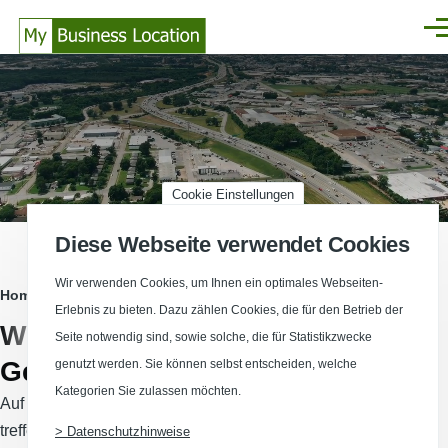
Direkt zum Inhalt
Men
Cookie Einstellungen
Diese Webseite verwendet Cookies
Wir verwenden Cookies, um Ihnen ein optimales Webseiten-
Pfadnavigation
Home
Erlebnis zu bieten. Dazu zählen Cookies, die für den Betrieb der
Wirtschaftsstandorte und
Seite notwendig sind, sowie solche, die für Statistikzwecke
Gewerbeflächen in Deutschland
genutzt werden. Sie können selbst entscheiden, welche
Kategorien Sie zulassen möchten.
Auf Deutschlands führenden überregionalen Standortplattform
treffen nationale und internationale Unternehmen und Berater
> Datenschutzhinweise