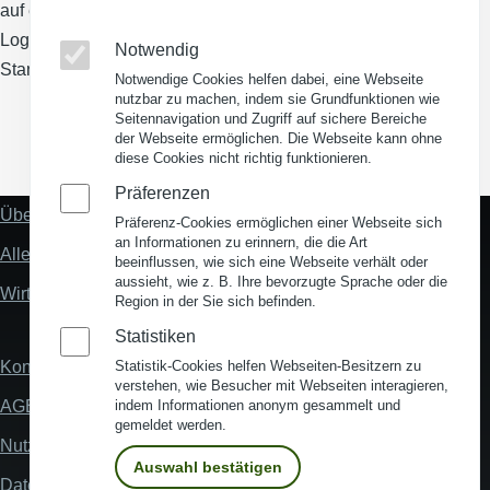
auf eine umfassende Suche nach Gewerbegebieten und
Logistikimmobilien sowie ein leistungsstarkes webbasiertes
Notwendig
Standortanalyse-Tool.
Notwendige Cookies helfen dabei, eine Webseite
nutzbar zu machen, indem sie Grundfunktionen wie
Seitennavigation und Zugriff auf sichere Bereiche
der Webseite ermöglichen. Die Webseite kann ohne
(Opens in a new window)
(Opens in a new window)
(Opens in a new window)
(Opens in a new wind
diese Cookies nicht richtig funktionieren.
Präferenzen
Über uns
Fußzeile
Präferenz-Cookies ermöglichen einer Webseite sich
"Mehr"
an Informationen zu erinnern, die die Art
Alles zum Thema Standortanalyse
Links
beeinflussen, wie sich eine Webseite verhält oder
aussieht, wie z. B. Ihre bevorzugte Sprache oder die
Wirtschaftsstandort Deutschland
Region in der Sie sich befinden.
Statistiken
Kontakt
Statistik-Cookies helfen Webseiten-Besitzern zu
Fußzeile
verstehen, wie Besucher mit Webseiten interagieren,
AGB
indem Informationen anonym gesammelt und
gemeldet werden.
Nutzungsbedingungen
Auswahl bestätigen
Datenschutz