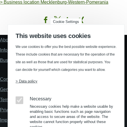
>
Business location Mecklenburg-Western-Pomerania
Cookie Settings
(Opens in a new window)
(Opens in a new window)
(Opens in a new window)
(Opens in a new wind
This website uses cookies
About us
Fußzeile
"Mehr"
We use cookies to offer you the best possible website experience.
Information about location analysis in Germany
Links
These include cookies that are necessary for the operation of the
Business Location Germany
site as well as those that are used for statistical purposes. You
can decide for yourself which categories you want to allow.
Contact
Fußzeile
> Data policy
General Terms and Conditions
Necessary
Terms and Conditions of Use
Necessary cookies help make a website usable by
Privacy policy
enabling basic functions such as page navigation
and access to secure areas of the website. The
Imprint
website cannot function properly without these
cookies.