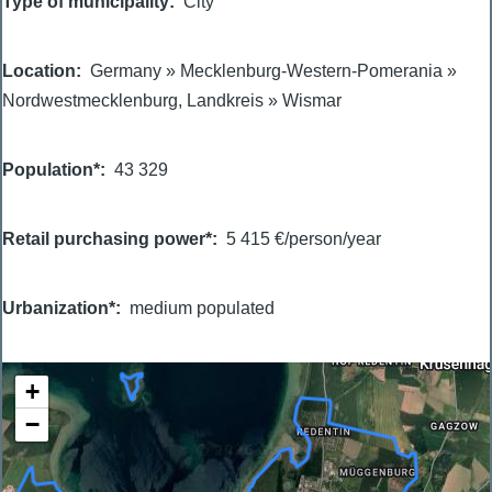
Type of municipality
City
Location
Germany
»
Mecklenburg-Western-Pomerania
»
Nordwestmecklenburg, Landkreis
»
Wismar
Population*
43 329
Retail purchasing power*
5 415 €/person/year
Urbanization*
medium populated
+
−