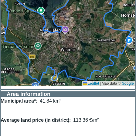
Leaflet
|
Map data ©
Google
Area information
Municipal area*
41,84 km²
Average land price (in district)
113.36 €/m²