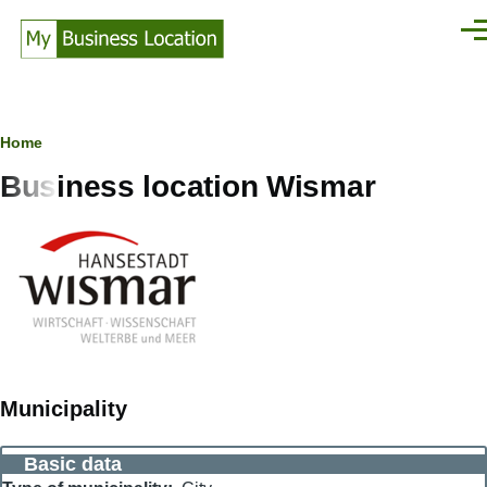
Skip to main content
Men
Breadcrumb
Home
Business location Wismar
Municipality
Basic data