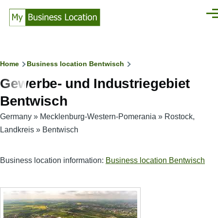
Skip to main content
Men
Breadcrumb
Home
Business location Bentwisch
Gewerbe- und Industriegebiet
Bentwisch
Germany
»
Mecklenburg-Western-Pomerania
»
Rostock,
Landkreis
»
Bentwisch
Business location information:
Business location Bentwisch