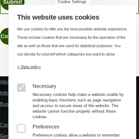
Cookie Settings
This website uses cookies
We use cookies to offer you the best possible website experience.
Contact
These include cookies that are necessary for the operation of the
site as well as those that are used for statistical purposes. You
can decide for yourself which categories you want to allow.
(Opens in a new window)
(Opens in a new window)
(Opens in a new window)
(Opens in a new wind
> Data policy
About us
Fußzeile
Necessary
"Mehr"
Information about location analysis in Germany
Necessary cookies help make a website usable by
Links
enabling basic functions such as page navigation
Business Location Germany
and access to secure areas of the website. The
website cannot function properly without these
cookies.
Contact
Fußzeile
Preferences
Preference cookies allow a website to remember
General Terms and Conditions