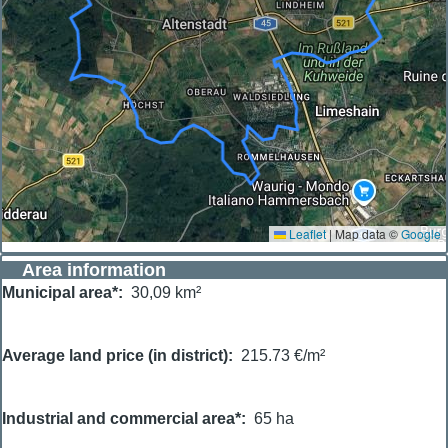
Leaflet
|
Map data ©
Google
Area information
Municipal area*
30,09 km²
Average land price (in district)
215.73 €/m²
Industrial and commercial area*
65 ha