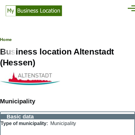
Skip to main content
Men
Breadcrumb
Home
Business location Altenstadt
(Hessen)
Municipality
Basic data
Type of municipality
Municipality