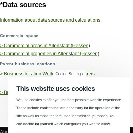
*Data sources
Information about data sources and calculations
Commercial space
> Commercial areas in Altenstadt (Hessen)
> Commercial properties in Altenstadt (Hessen)
Parent business locations
>
Business location Wetteraukreis, Landkreis
Cookie Settings
This website uses cookies
>
Business location Hesse
We use cookies to offer you the best possible website experience.
These include cookies that are necessary for the operation of the
(Opens in a new window)
(Opens in a new window)
(Opens in a new window)
(Opens in a new wind
site as well as those that are used for statistical purposes. You
can decide for yourself which categories you want to allow.
About us