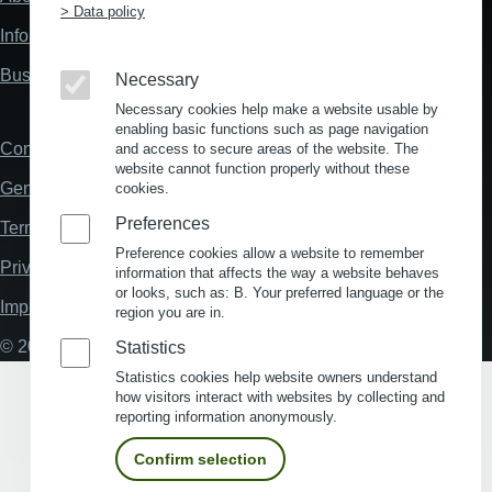
Fußzeile
> Data policy
"Mehr"
Information about location analysis in Germany
Links
Business Location Germany
Necessary
Necessary cookies help make a website usable by
enabling basic functions such as page navigation
Contact
and access to secure areas of the website. The
Fußzeile
website cannot function properly without these
General Terms and Conditions
cookies.
Preferences
Terms and Conditions of Use
Preference cookies allow a website to remember
Privacy policy
information that affects the way a website behaves
or looks, such as: B. Your preferred language or the
Imprint
region you are in.
© 2026 My Business Location
Statistics
Statistics cookies help website owners understand
how visitors interact with websites by collecting and
reporting information anonymously.
Confirm selection